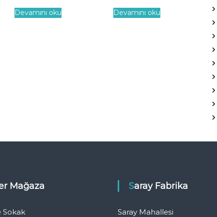
Devamını oku
Devamını oku
eler Mağaza
Saray Fabrika
e Sokak
Saray Mahallesi