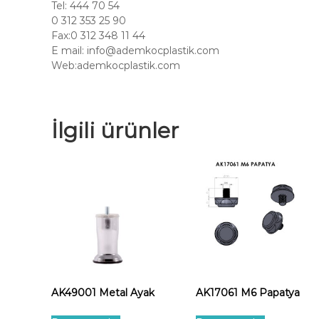
Tel: 444 70 54
0 312 353 25 90
Fax:0 312 348 11 44
E mail:
info@ademkocplastik.com
Web:ademkocplastik.com
İlgili ürünler
AK49001 Metal Ayak
AK17061 M6 Papatya