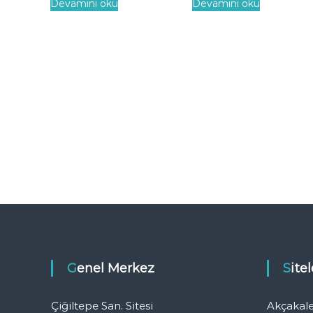
Devamını oku
Devamını oku
Genel Merkez
Sit
Çiğiltepe San. Sitesi
Akçakal