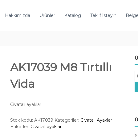
Hakkımızda
Ürünler
Katalog
Teklif İsteyin
Belge
Ü
AK17039 M8 Tırtıllı
A
Vida
r
a
:
Civatalı ayaklar
Ü
Stok kodu:
AK17039
Kategoriler:
Civatalı Ayaklar
Etiketler:
Civatalı ayaklar