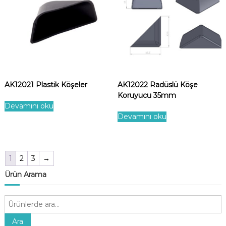
AK12021 Plastik Köşeler
AK12022 Radüslü Köşe
Koruyucu 35mm
Devamını oku
Devamını oku
1
2
3
→
Ürün Arama
A
r
a
Ara