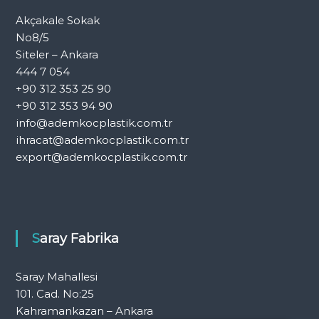
Akçakale Sokak
No8/5
Siteler – Ankara
444 7 054
+90 312 353 25 90
+90 312 353 94 90
info@ademkocplastik.com.tr
ihracat@ademkocplastik.com.tr
export@ademkocplastik.com.tr
Saray Fabrika
Saray Mahallesi
101. Cad. No:25
Kahramankazan – Ankara