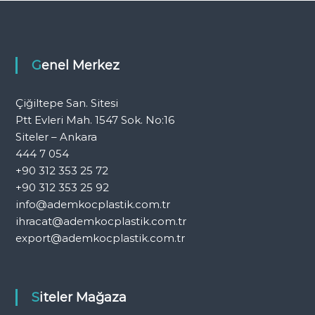
Genel Merkez
Çiğiltepe San. Sitesi
Ptt Evleri Mah. 1547 Sok. No:16
Siteler – Ankara
444 7 054
+90 312 353 25 72
+90 312 353 25 92
info@ademkocplastik.com.tr
ihracat@ademkocplastik.com.tr
export@ademkocplastik.com.tr
Siteler Mağaza