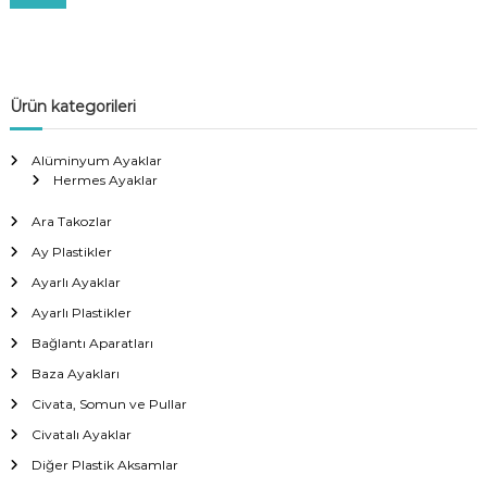
:
Ürün kategorileri
Alüminyum Ayaklar
Hermes Ayaklar
Ara Takozlar
Ay Plastikler
Ayarlı Ayaklar
Ayarlı Plastikler
Bağlantı Aparatları
Baza Ayakları
Civata, Somun ve Pullar
Civatalı Ayaklar
Diğer Plastik Aksamlar