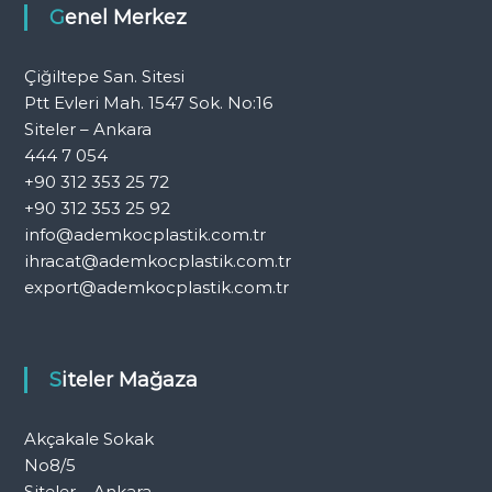
Genel Merkez
Çiğiltepe San. Sitesi
Ptt Evleri Mah. 1547 Sok. No:16
Siteler – Ankara
444 7 054
+90 312 353 25 72
+90 312 353 25 92
info@ademkocplastik.com.tr
ihracat@ademkocplastik.com.tr
export@ademkocplastik.com.tr
Siteler Mağaza
Akçakale Sokak
No8/5
Siteler – Ankara