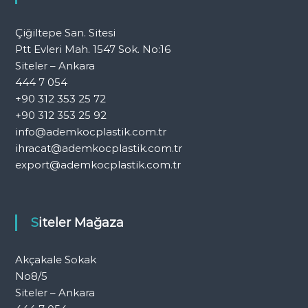
Çiğiltepe San. Sitesi
Ptt Evleri Mah. 1547 Sok. No:16
Siteler – Ankara
444 7 054
+90 312 353 25 72
+90 312 353 25 92
info@ademkocplastik.com.tr
ihracat@ademkocplastik.com.tr
export@ademkocplastik.com.tr
Siteler Mağaza
Akçakale Sokak
No8/5
Siteler – Ankara