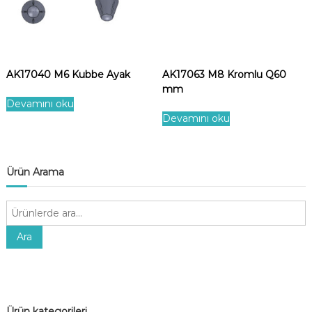
AK17040 M6 Kubbe Ayak
AK17063 M8 Kromlu Q60
mm
Devamını oku
Devamını oku
Ürün Arama
A
r
a
Ara
:
Ürün kategorileri