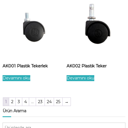
AK001 Plastik Tekerlek
AK002 Plastik Teker
Devamını oku
Devamını oku
1
2
3
4
…
23
24
25
→
Ürün Arama
A