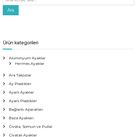
r
a
Ara
:
Ürün kategorileri
Alüminyum Ayaklar
Hermes Ayaklar
Ara Takozlar
Ay Plastikler
Ayarlı Ayaklar
Ayarlı Plastikler
Bağlantı Aparatları
Baza Ayakları
Civata, Somun ve Pullar
Civatalı Ayaklar