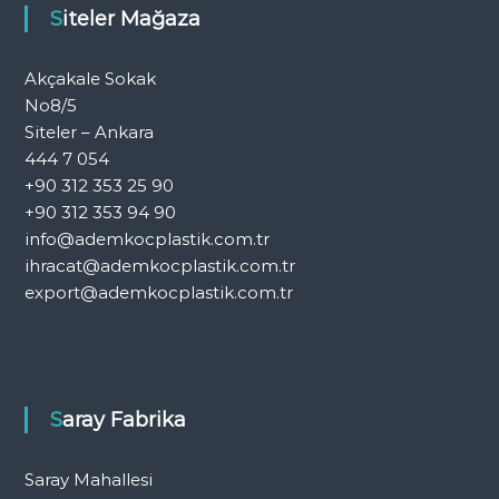
Siteler Mağaza
Akçakale Sokak
No8/5
Siteler – Ankara
444 7 054
+90 312 353 25 90
+90 312 353 94 90
info@ademkocplastik.com.tr
ihracat@ademkocplastik.com.tr
export@ademkocplastik.com.tr
Saray Fabrika
Saray Mahallesi