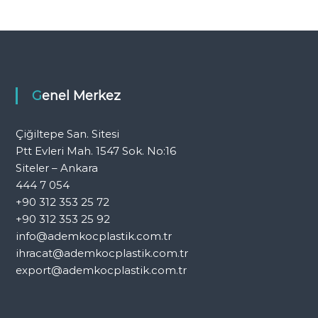
Genel Merkez
Çiğiltepe San. Sitesi
Ptt Evleri Mah. 1547 Sok. No:16
Siteler – Ankara
444 7 054
+90 312 353 25 72
+90 312 353 25 92
info@ademkocplastik.com.tr
ihracat@ademkocplastik.com.tr
export@ademkocplastik.com.tr