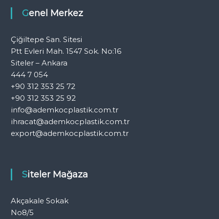
Genel Merkez
Çiğiltepe San. Sitesi
Ptt Evleri Mah. 1547 Sok. No:16
Siteler – Ankara
444 7 054
+90 312 353 25 72
+90 312 353 25 92
info@ademkocplastik.com.tr
ihracat@ademkocplastik.com.tr
export@ademkocplastik.com.tr
Siteler Mağaza
Akçakale Sokak
No8/5