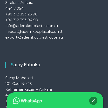
Siteler – Ankara
444 7 054
+90 312 353 25 90
+90 312 353 94 90
info@ademkocplastik.com.tr
ihracat@ademkocplastik.com.tr
export@ademkocplastik.com.tr
Saray Fabrika
Saray Mahallesi
101. Cad. No:25
Kahramankazan – Ankara
444 7 054
+90 312 353 25 72
+90 312 353 25 92