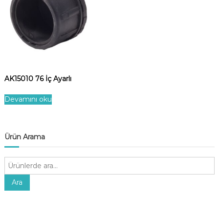
AK15010 76 İç Ayarlı
Devamını oku
Ürün Arama
A
r
a
Ara
: