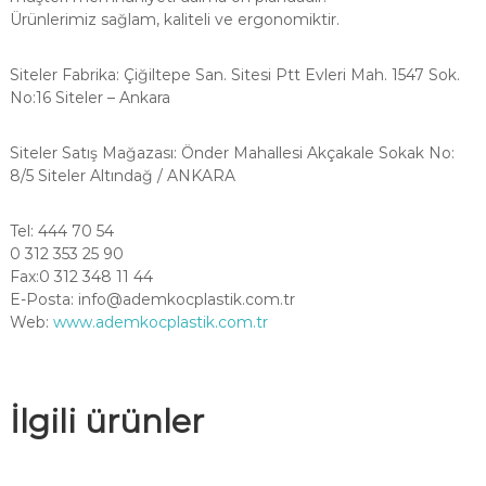
Ürünlerimiz sağlam, kaliteli ve ergonomiktir.
Siteler Fabrika: Çiğiltepe San. Sitesi Ptt Evleri Mah. 1547 Sok.
No:16 Siteler – Ankara
Siteler Satış Mağazası: Önder Mahallesi Akçakale Sokak No:
8/5 Siteler Altındağ / ANKARA
Tel: 444 70 54
0 312 353 25 90
Fax:0 312 348 11 44
E-Posta:
info@ademkocplastik.com.tr
Web:
www.ademkocplastik.com.tr
İlgili ürünler