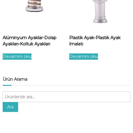
Alüminyum Ayaklar-Dolap
Plastik Ayak-Plastik Ayak
Ayakları-Koltuk Ayakları
İmalatı
Devamını oku
Devamını oku
Ürün Arama
A
r
a
Ara
: