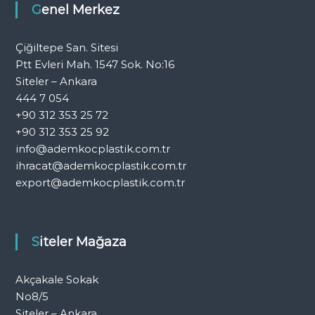
Genel Merkez
Çiğiltepe San. Sitesi
Ptt Evleri Mah. 1547 Sok. No:16
Siteler – Ankara
444 7 054
+90 312 353 25 72
+90 312 353 25 92
info@ademkocplastik.com.tr
ihracat@ademkocplastik.com.tr
export@ademkocplastik.com.tr
Siteler Mağaza
Akçakale Sokak
No8/5
Siteler – Ankara