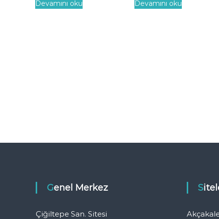
Devamını oku
Devamını oku
Genel Merkez
Sit
Çiğiltepe San. Sitesi
Akçakal