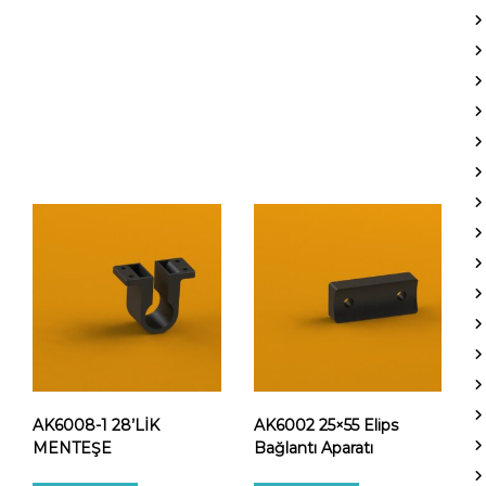
AK6008-1 28’LİK
AK6002 25×55 Elips
MENTEŞE
Bağlantı Aparatı