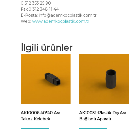
0 312 353 25 90
Fax:0 312 348 11 44
E-Posta:
info@ademkocplastik.com.tr
Web:
www.ademkocplastik.com.tr
İlgili ürünler
AK10006 40*40 Ara
AK10031-Plastik Dış Ara
Takoz Kelebek
Bağlantı Aparatı