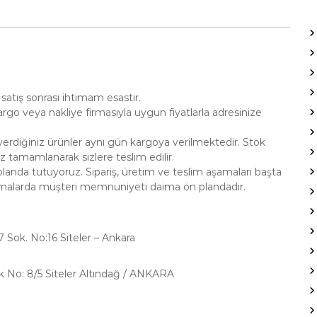
satış sonrası ihtimam esastır.
go veya nakliye firmasıyla uygun fiyatlarla adresinize
erdiğiniz ürünler aynı gün kargoya verilmektedir. Stok
 tamamlanarak sizlere teslim edilir.
anda tutuyoruz. Sipariş, üretim ve teslim aşamaları başta
amalarda müşteri memnuniyeti daima ön plandadır.
47 Sok. No:16 Siteler – Ankara
k No: 8/5 Siteler Altındağ / ANKARA