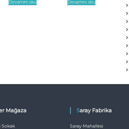
Devamını oku
Devamını oku
eler Mağaza
Saray Fabrika
e Sokak
Saray Mahallesi