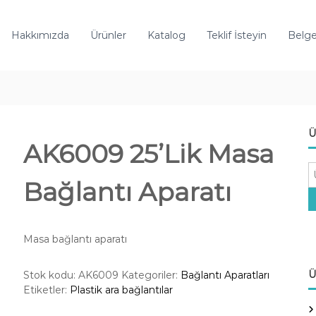
Hakkımızda
Ürünler
Katalog
Teklif İsteyin
Belge
Ü
AK6009 25’Lik Masa
A
Bağlantı Aparatı
r
a
:
Masa bağlantı aparatı
Ü
Stok kodu:
AK6009
Kategoriler:
Bağlantı Aparatları
Etiketler:
Plastik ara bağlantılar