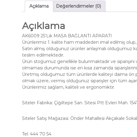
Açıklama
Değerlendirmeler (0)
Açıklama
AK6009 25’Lik MASA BAĞLANTI APARATI
Ürünlerimiz 1. kalite ham maddeden imal edilmiş olup, 
Satın almış olduğunuz ürünler anlaşmalı olduğumuz kar
teslim edilmektedir.
Ürün stoğumuz genellikle bulunmaktadır ve siparişini v
olmaması durumunda ise en kısa zamanda siparişleriniz
Üretmiş olduğumuz tüm ürünlerde kaliteyi daima ön pl
olmak üzere, vermiş olduğunuz siparişler için tüm aş
Ürünlerimiz sağlam, kaliteli ve ergonomiktir.
Siteler Fabrika: Çiğiltepe San. Sitesi Ptt Evleri Mah. 15
Siteler Satış Mağazası: Önder Mahallesi Akçakale Soka
Tel: 444 70 54