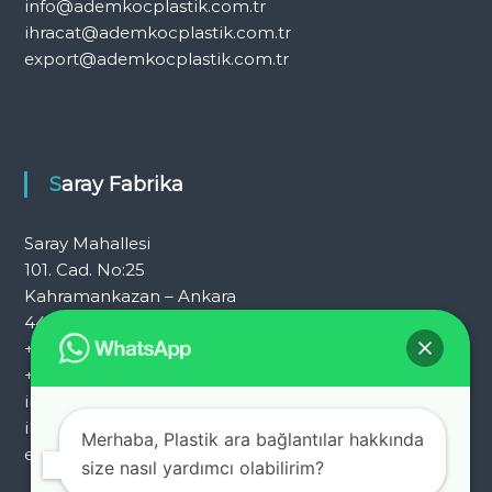
info@ademkocplastik.com.tr
ihracat@ademkocplastik.com.tr
export@ademkocplastik.com.tr
Saray Fabrika
Saray Mahallesi
101. Cad. No:25
Kahramankazan – Ankara
444 7 054
+90 312 353 25 72
+90 312 353 25 92
info@ademkocplastik.com.tr
ihracat@ademkocplastik.com.tr
Merhaba, Plastik ara bağlantılar hakkında
export@ademkocplastik.com.tr
size nasıl yardımcı olabilirim?