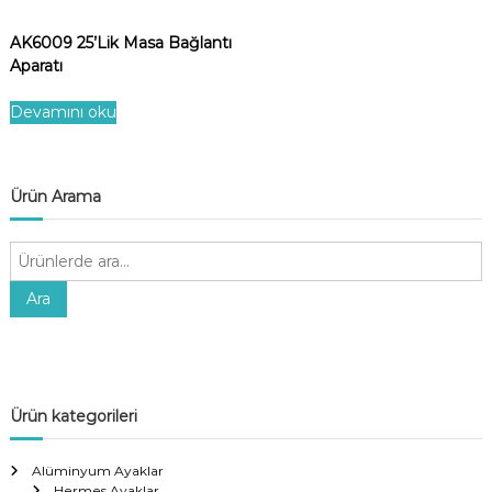
AK6009 25’Lik Masa Bağlantı
Aparatı
Devamını oku
Ürün Arama
A
r
a
Ara
:
Ürün kategorileri
Alüminyum Ayaklar
Hermes Ayaklar