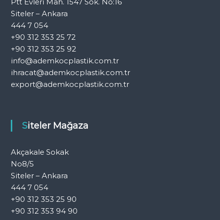
Ptt Evleri Mah. 1547 Sok. No:16
Siteler – Ankara
444 7 054
+90 312 353 25 72
+90 312 353 25 92
info@ademkocplastik.com.tr
ihracat@ademkocplastik.com.tr
export@ademkocplastik.com.tr
Siteler Mağaza
Akçakale Sokak
No8/5
Siteler – Ankara
444 7 054
+90 312 353 25 90
+90 312 353 94 90