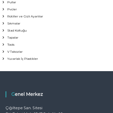
Pullar
Pvcler
Rotiller ve Gizli Ayarlılar
Sıkmalar
Stad Koltuğu
Tapalar
Tools
V Takozlar
Yuvarlak İç Plastikler
Genel Merkez
Çiğiltepe San. Sitesi