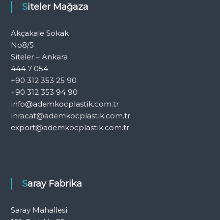
Siteler Mağaza
Akçakale Sokak
No8/5
Siteler – Ankara
444 7 054
+90 312 353 25 90
+90 312 353 94 90
info@ademkocplastik.com.tr
ihracat@ademkocplastik.com.tr
export@ademkocplastik.com.tr
Saray Fabrika
Saray Mahallesi