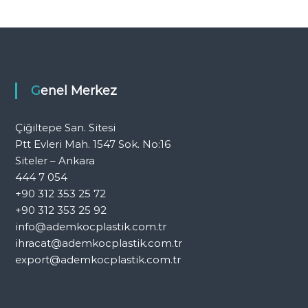
Genel Merkez
Çiğiltepe San. Sitesi
Ptt Evleri Mah. 1547 Sok. No:16
Siteler – Ankara
444 7 054
+90 312 353 25 72
+90 312 353 25 92
info@ademkocplastik.com.tr
ihracat@ademkocplastik.com.tr
export@ademkocplastik.com.tr