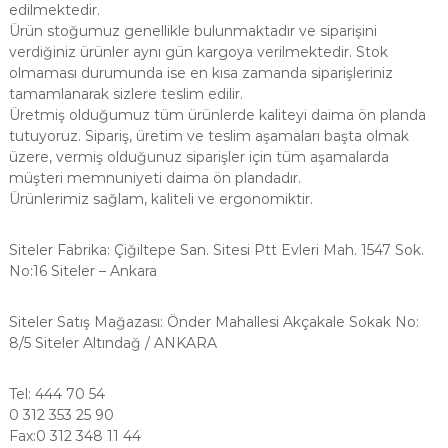
edilmektedir.
Ürün stoğumuz genellikle bulunmaktadır ve siparişini
verdiğiniz ürünler aynı gün kargoya verilmektedir. Stok
olmaması durumunda ise en kısa zamanda siparişleriniz
tamamlanarak sizlere teslim edilir.
Üretmiş olduğumuz tüm ürünlerde kaliteyi daima ön planda
tutuyoruz. Sipariş, üretim ve teslim aşamaları başta olmak
üzere, vermiş olduğunuz siparişler için tüm aşamalarda
müşteri memnuniyeti daima ön plandadır.
Ürünlerimiz sağlam, kaliteli ve ergonomiktir.
Siteler Fabrika: Çiğiltepe San. Sitesi Ptt Evleri Mah. 1547 Sok.
No:16 Siteler – Ankara
Siteler Satış Mağazası: Önder Mahallesi Akçakale Sokak No:
8/5 Siteler Altındağ / ANKARA
Tel: 444 70 54
0 312 353 25 90
Fax:0 312 348 11 44