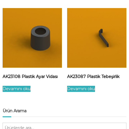
AK23108 Plastik Ayar Vidası
AK23087 Plastik Tebeşirlik
Devamını oku
Devamını oku
Ürün Arama
A