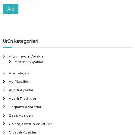
r
a
Ara
:
Ürün kategorileri
Alüminyum Ayaklar
Hermes Ayaklar
Ara Takozlar
Ay Plastikler
Ayarlı Ayaklar
Ayarlı Plastikler
Bağlantı Aparatları
Baza Ayakları
Civata, Somun ve Pullar
Civatalı Ayaklar