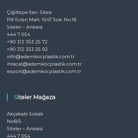
Çiğiltepe San. Sitesi
Ptt Evleri Mah. 1547 Sok. No:16
Siteler – Ankara
444 7 054
+90 312 353 25 72
+90 312 353 25 92
info@ademkocplastik.com.tr
ihracat@ademkocplastik.com.tr
export@ademkocplastik.com.tr
Siteler Mağaza
Akçakale Sokak
No8/5
Siteler – Ankara
444 7 054