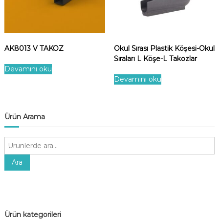
AK8013 V TAKOZ
Okul Sırası Plastik Köşesi-Okul
Sıraları L Köşe-L Takozlar
Devamını oku
Devamını oku
Ürün Arama
A
r
a
Ara
:
Ürün kategorileri