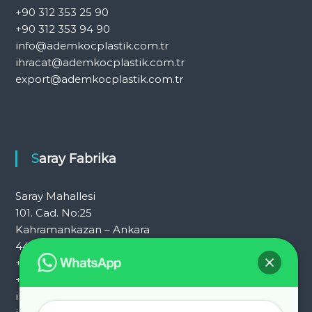
+90 312 353 25 90
+90 312 353 94 90
info@ademkocplastik.com.tr
ihracat@ademkocplastik.com.tr
export@ademkocplastik.com.tr
Saray Fabrika
Saray Mahallesi
101. Cad. No:25
Kahramankazan – Ankara
444 7 054
+90 312 353 25 72
+90 312 353 25 92
info@ademkocplastik.com.tr