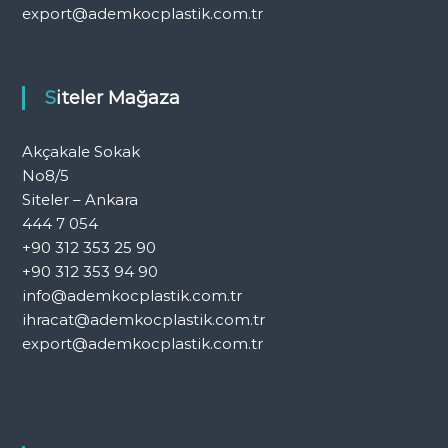
export@ademkocplastik.com.tr
Siteler Mağaza
Akçakale Sokak
No8/5
Siteler – Ankara
444 7 054
+90 312 353 25 90
+90 312 353 94 90
info@ademkocplastik.com.tr
ihracat@ademkocplastik.com.tr
export@ademkocplastik.com.tr