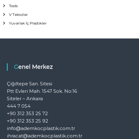
Tools
V Takozlar
Yuvarlak İç Plastikler
Genel Merkez
Çiğiltepe San. Sitesi
Ptt Evleri Mah. 1547 Sok. No:16
Siteler – Ankara
444 7 054
+90 312 353 25 72
+90 312 353 25 92
info@ademkocplastik.com.tr
ihracat@ademkocplastik.com.tr