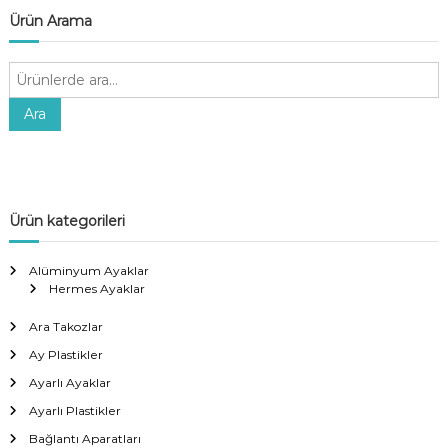
Ürün Arama
A
r
a
Ara
:
Ürün kategorileri
Alüminyum Ayaklar
Hermes Ayaklar
Ara Takozlar
Ay Plastikler
Ayarlı Ayaklar
Ayarlı Plastikler
Bağlantı Aparatları