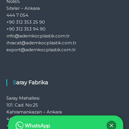
No8/5
Siteler – Ankara
444 7 054
+90 312 353 25 90
+90 312 353 94 90
info@ademkocplastik.com.tr
ihracat@ademkocplastik.com.tr
export@ademkocplastik.com.tr
Saray Fabrika
Saray Mahallesi
101. Cad. No:25
Kahramankazan – Ankara
444 7 054
+90 312 353 25 72