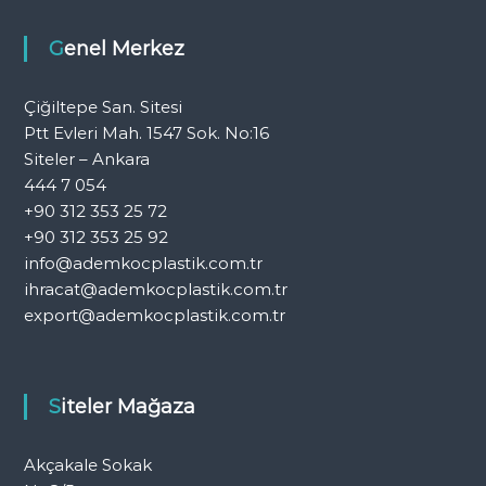
Genel Merkez
Çiğiltepe San. Sitesi
Ptt Evleri Mah. 1547 Sok. No:16
Siteler – Ankara
444 7 054
+90 312 353 25 72
+90 312 353 25 92
info@ademkocplastik.com.tr
ihracat@ademkocplastik.com.tr
export@ademkocplastik.com.tr
Siteler Mağaza
Akçakale Sokak