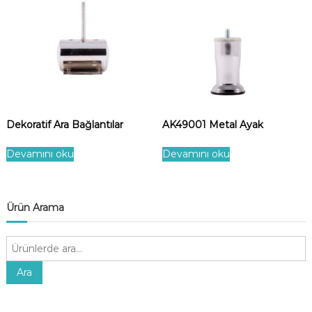
Dekoratif Ara Bağlantılar
AK49001 Metal Ayak
Devamını oku
Devamını oku
Ürün Arama
A
r
a
Ara
: