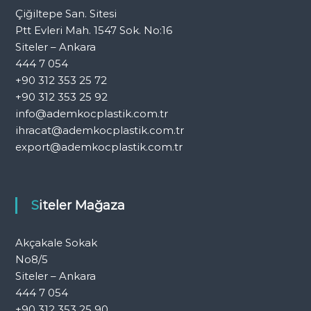
Çiğiltepe San. Sitesi
Ptt Evleri Mah. 1547 Sok. No:16
Siteler – Ankara
444 7 054
+90 312 353 25 72
+90 312 353 25 92
info@ademkocplastik.com.tr
ihracat@ademkocplastik.com.tr
export@ademkocplastik.com.tr
Siteler Mağaza
Akçakale Sokak
No8/5
Siteler – Ankara
444 7 054
+90 312 353 25 90