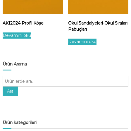
AK12024 Profil Köşe
Okul Sandalyeleri-Okul Sıraları
Pabuçları
Devamını oku
Devamını oku
Ürün Arama
A
r
a
Ara
:
Ürün kategorileri