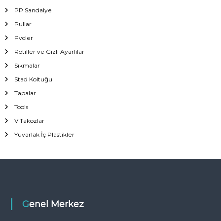
PP Sandalye
Pullar
Pvcler
Rotiller ve Gizli Ayarlılar
Sıkmalar
Stad Koltuğu
Tapalar
Tools
V Takozlar
Yuvarlak İç Plastikler
Genel Merkez