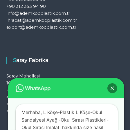
+90 312 353 94 90
info@ademkocplastik.com.tr
ihracat@ademkocplastik.com.tr
export@ademkocplastik.com.tr
Saray Fabrika
Saray Mahallesi
101. Cad. No:25
Kahramankazan – Ankara
444 7 054
+90 312 353 25 72
+90 312 353 25 92
Merhaba, L Köşe-Plastik L Köşe-Okul
info@ademkocplastik.com.tr
Sandalyesi Ayağı-Okul Sırası Plastikleri-
ihracat@ademkocplastik.com.tr
Okul Sırası İmalatı hakkında size nasıl