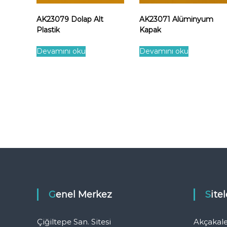
AK23079 Dolap Alt
AK23071 Alüminyum
Plastik
Kapak
Devamını oku
Devamını oku
Genel Merkez
Sit
Çiğiltepe San. Sitesi
Akçakal