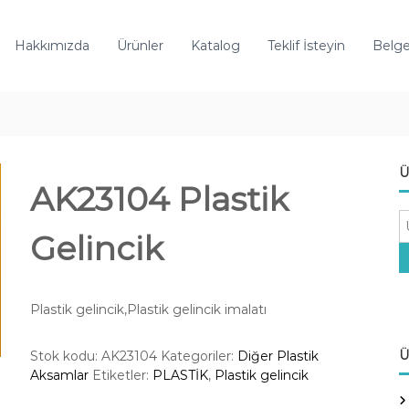
Hakkımızda
Ürünler
Katalog
Teklif İsteyin
Belge
Ü
AK23104 Plastik
A
Gelincik
r
a
:
Plastik gelincik,Plastik gelincik imalatı
Ü
Stok kodu:
AK23104
Kategoriler:
Diğer Plastik
Aksamlar
Etiketler:
PLASTİK
,
Plastik gelincik