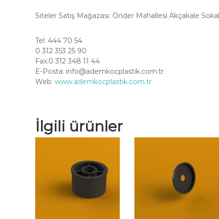
Siteler Satış Mağazası: Önder Mahallesi Akçakale Soka
Tel: 444 70 54
0 312 353 25 90
Fax:0 312 348 11 44
E-Posta:
info@ademkocplastik.com.tr
Web:
www.ademkocplastik.com.tr
İlgili ürünler