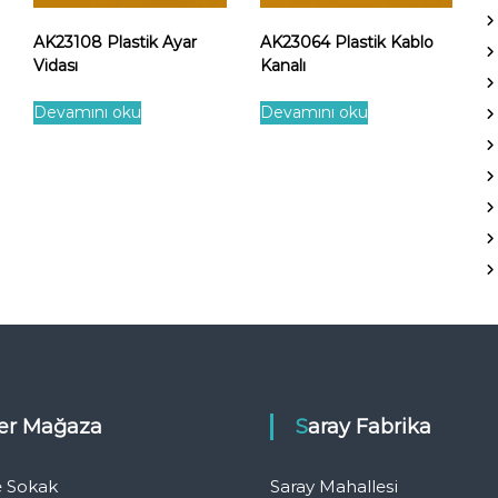
AK23108 Plastik Ayar
AK23064 Plastik Kablo
Vidası
Kanalı
Devamını oku
Devamını oku
eler Mağaza
Saray Fabrika
e Sokak
Saray Mahallesi