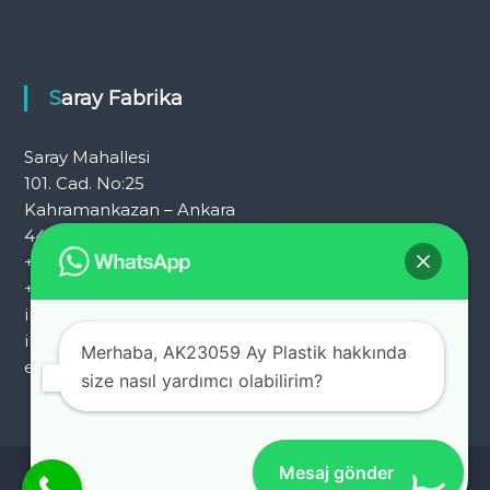
Saray Fabrika
Saray Mahallesi
101. Cad. No:25
Kahramankazan – Ankara
444 7 054
+90 312 353 25 72
+90 312 353 25 92
info@ademkocplastik.com.tr
ihracat@ademkocplastik.com.tr
Merhaba, AK23059 Ay Plastik hakkında
export@ademkocplastik.com.tr
size nasıl yardımcı olabilirim?
Mesaj gönder
Copyright © 2026
Adem Koç Plastik.
Her hakkı saklıdır. Ticari