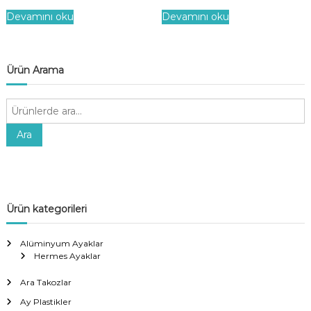
Devamını oku
Devamını oku
Ürün Arama
A
r
a
Ara
:
Ürün kategorileri
Alüminyum Ayaklar
Hermes Ayaklar
Ara Takozlar
Ay Plastikler