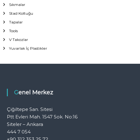
Sıkmalar
Stad Koltuğu
Tapalar
Tools
V Takozlar
Yuvarlak İç Plastikler
Genel Merkez
Çiğiltepe San. Sitesi
Ptt Evleri Mah. 1547 Sok. No:16
Siteler – Ankara
444 7 054
+90 312 353 25 72