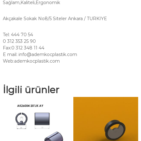
Sağlam,Kaliteli,Ergonomik
Akçakale Sokak No8/5 Siteler Ankara / TURKIYE
Tel: 444 70 54
0 312 353 25 90
Fax:0 312 348 11 44
E mail:
info@ademkocplastik.com
Web:ademkocplastik.com
İlgili ürünler