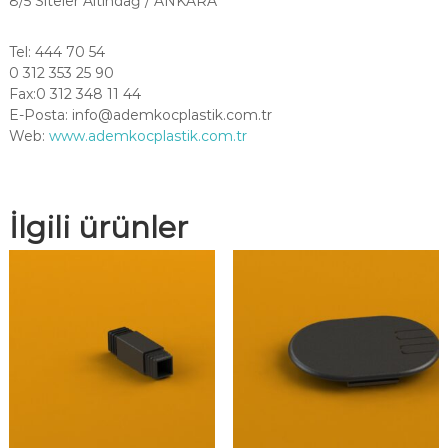
8/5 Siteler Altındağ / ANKARA
Tel: 444 70 54
0 312 353 25 90
Fax:0 312 348 11 44
E-Posta:
info@ademkocplastik.com.tr
Web:
www.ademkocplastik.com.tr
İlgili ürünler