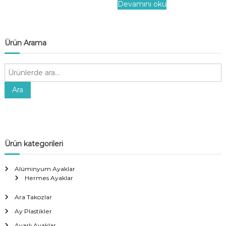
Devamını oku
Ürün Arama
A
r
a
Ara
:
Ürün kategorileri
Alüminyum Ayaklar
Hermes Ayaklar
Ara Takozlar
Ay Plastikler
Ayarlı Ayaklar