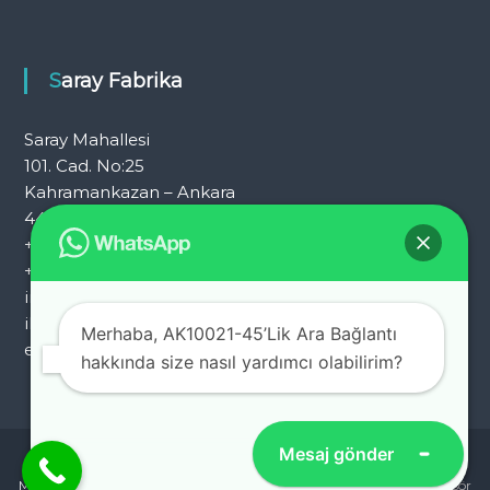
Saray Fabrika
Saray Mahallesi
101. Cad. No:25
Kahramankazan – Ankara
444 7 054
+90 312 353 25 72
+90 312 353 25 92
info@ademkocplastik.com.tr
ihracat@ademkocplastik.com.tr
Merhaba, AK10021-45’Lik Ara Bağlantı
export@ademkocplastik.com.tr
hakkında size nasıl yardımcı olabilirim?
Mesaj gönder
Copyright © 2026
Adem Koç Plastik.
Her hakkı saklıdır. Ticari
Markalarımız :
Gamo Okul Mobilyaları
Adem Koç Plastik
Fialift Asansör