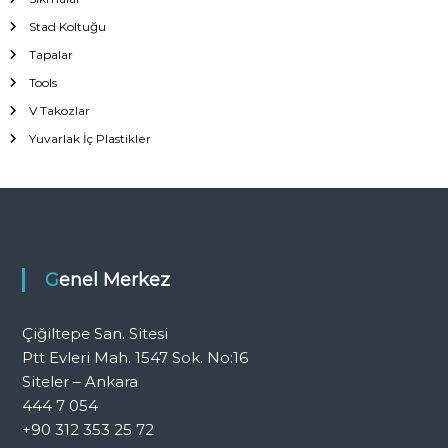
Stad Koltuğu
Tapalar
Tools
V Takozlar
Yuvarlak İç Plastikler
Genel Merkez
Çiğiltepe San. Sitesi
Ptt Evleri Mah. 1547 Sok. No:16
Siteler – Ankara
444 7 054
+90 312 353 25 72