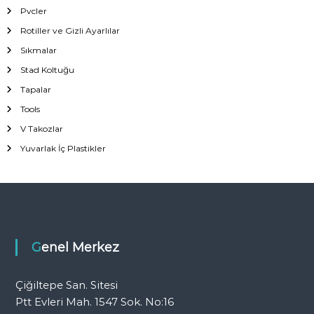
Pvcler
Rotiller ve Gizli Ayarlılar
Sıkmalar
Stad Koltuğu
Tapalar
Tools
V Takozlar
Yuvarlak İç Plastikler
Genel Merkez
Çiğiltepe San. Sitesi
Ptt Evleri Mah. 1547 Sok. No:16