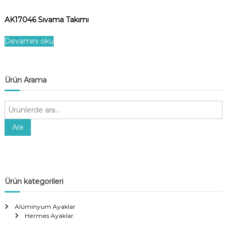
AK17046 Sıvama Takımı
Devamını oku
Ürün Arama
A
r
a
Ara
:
Ürün kategorileri
Alüminyum Ayaklar
Hermes Ayaklar