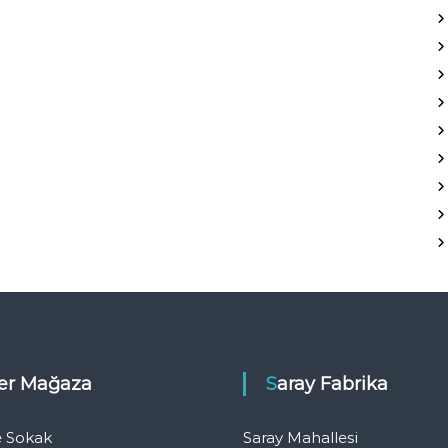
eler Mağaza
Saray Fabrika
e Sokak
Saray Mahallesi