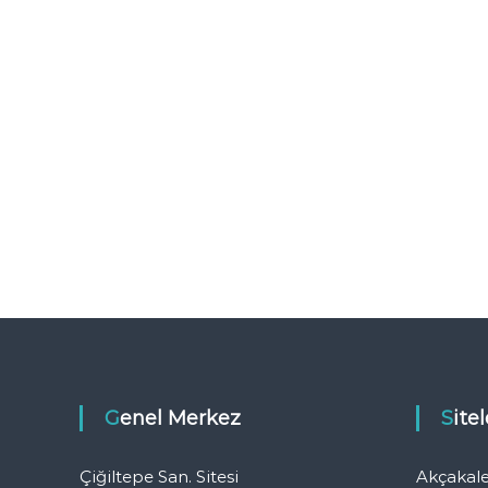
Genel Merkez
Sit
Çiğiltepe San. Sitesi
Akçakal