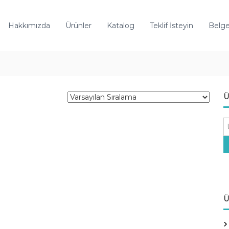
Hakkımızda
Ürünler
Katalog
Teklif İsteyin
Belge
Ü
A
r
a
:
Ü