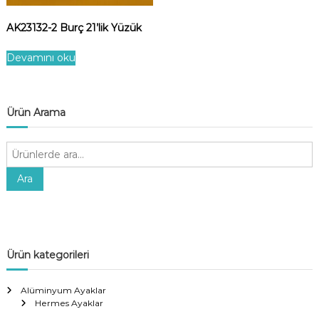
AK23132-2 Burç 21’lik Yüzük
Devamını oku
Ürün Arama
A
r
a
Ara
:
Ürün kategorileri
Alüminyum Ayaklar
Hermes Ayaklar