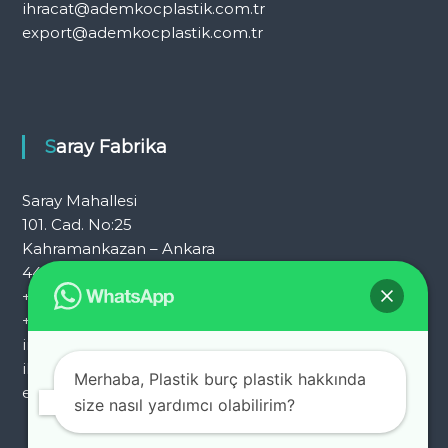
ihracat@ademkocplastik.com.tr
export@ademkocplastik.com.tr
Saray Fabrika
Saray Mahallesi
101. Cad. No:25
Kahramankazan – Ankara
444 7 054
+90 312 353 25 72
+90 312 353 25 92
info@ademkocplastik.com.tr
ihracat@ademkocplastik.com.tr
Merhaba, Plastik burç plastik hakkında
export@ademkocplastik.com.tr
size nasıl yardımcı olabilirim?