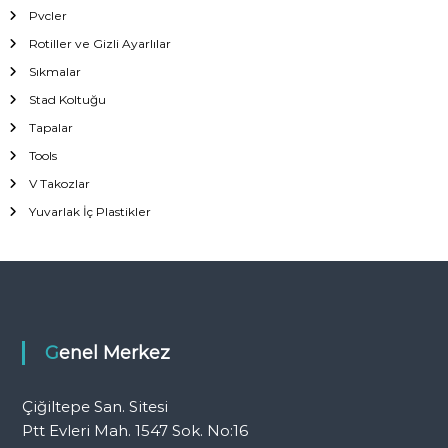
Pvcler
Rotiller ve Gizli Ayarlılar
Sıkmalar
Stad Koltuğu
Tapalar
Tools
V Takozlar
Yuvarlak İç Plastikler
Genel Merkez
Çiğiltepe San. Sitesi
Ptt Evleri Mah. 1547 Sok. No:16