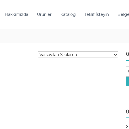
Hakkımızda
Ürünler
Katalog
Teklif İsteyin
Belge
Ü
A
r
a
:
Ü