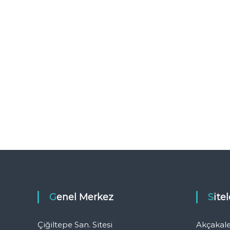
Genel Merkez
Sit
Çiğiltepe San. Sitesi
Akçakal