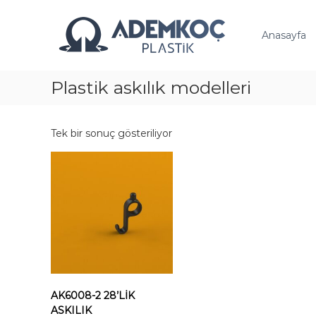
A
İ
ç
d
Anasayfa
e
e
r
m
i
K
ğ
Plastik askılık modelleri
o
e
ç
g
P
e
Tek bir sonuç gösteriliyor
ç
l
a
s
t
i
k
AK6008-2 28’LİK
ASKILIK