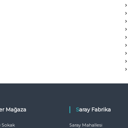
eler Mağaza
Saray Fabrika
e Sokak
Saray Mahallesi