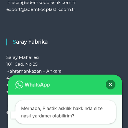
ihracat@ademkocplastik.com.tr
export@ademkocplastik.com.tr
Saray Fabrika
Saray Mahallesi
101. Cad. No:25
Kahramankazan – Ankara
444 7 054
+90 312 353 25 72
+90 312 353 25 92
info@ademkocplastik.com.tr
ihracat@ademkocplastik.com.tr
Merhaba, Plastik askılık hakkında size
export@ademkocplastik.com.tr
nasıl yardımcı olabilirim?