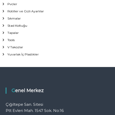
Pvcler
Rotiller ve Gizli Ayarlılar
Sıkmalar
Stad Koltuğu
Tapalar
Tools
V Takozlar
Yuvarlak İç Plastikler
Genel Merkez
Çiğiltepe San. Sitesi
Ptt Evleri Mah. 1547 Sok. No:16