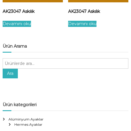
AK23047 Askılık
AK23047 Askılık
Devamını oku
Devamını oku
Ürün Arama
A
r
a
Ara
:
Ürün kategorileri
Alüminyum Ayaklar
Hermes Ayaklar