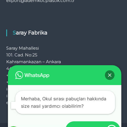
export@ademkocplastik.com.tr
Saray Fabrika
Saray Mahallesi
101. Cad. No:25
Kahramankazan – Ankara
444 7 054
+90 312 353 25 72
+90 312 353 25 92
info@ademkocplastik.com.tr
ihracat@ademkocplastik.com.tr
Merhaba, Okul sırası pabuçları hakkında
export@ademkocplastik.com.tr
size nasıl yardımcı olabilirim?