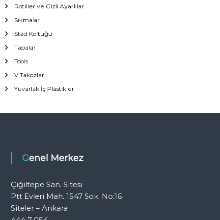
Rotiller ve Gizli Ayarlılar
Sıkmalar
Stad Koltuğu
Tapalar
Tools
V Takozlar
Yuvarlak İç Plastikler
Genel Merkez
Çiğiltepe San. Sitesi
Ptt Evleri Mah. 1547 Sok. No:16
Siteler – Ankara
444 7 054