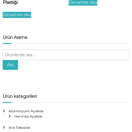
Plastiği
Devamını oku
Devamını oku
Ürün Arama
A
r
a
Ara
:
Ürün kategorileri
Alüminyum Ayaklar
Hermes Ayaklar
Ara Takozlar