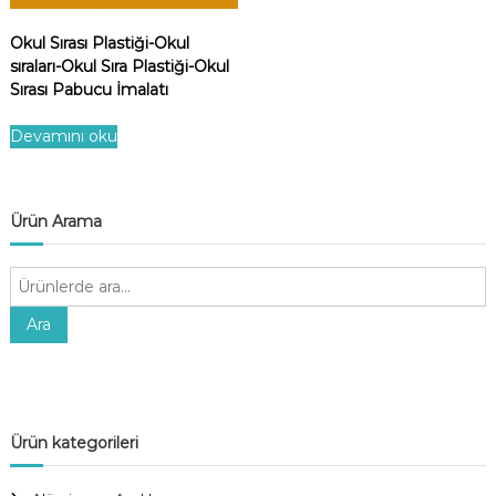
Okul Sırası Plastiği-Okul
sıraları-Okul Sıra Plastiği-Okul
Sırası Pabucu İmalatı
Devamını oku
Ürün Arama
A
r
a
Ara
:
Ürün kategorileri