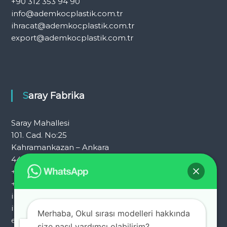
+90 312 353 94 90
info@ademkocplastik.com.tr
ihracat@ademkocplastik.com.tr
export@ademkocplastik.com.tr
Saray Fabrika
Saray Mahallesi
101. Cad. No:25
Kahramankazan – Ankara
444 7 054
+90 312 353 25 72
+90 312 353 25 92
info@ademkocplastik.com.tr
ihracat@ademkocplastik.com.tr
Merhaba, Okul sırası modelleri hakkında
export@ademkocplastik.com.tr
size nasıl yardımcı olabilirim?