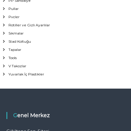
PP Sandalye
Pullar
Pvcler
Rotiller ve Gizli Ayarlılar
Sıkmalar
Stad Koltuğu
Tapalar
Tools
V Takozlar
Yuvarlak İç Plastikler
Genel Merkez