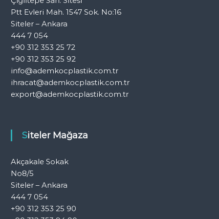
Çiğiltepe San. Sitesi
Ptt Evleri Mah. 1547 Sok. No:16
Siteler – Ankara
444 7 054
+90 312 353 25 72
+90 312 353 25 92
info@ademkocplastik.com.tr
ihracat@ademkocplastik.com.tr
export@ademkocplastik.com.tr
Siteler Mağaza
Akçakale Sokak
No8/5
Siteler – Ankara
444 7 054
+90 312 353 25 90