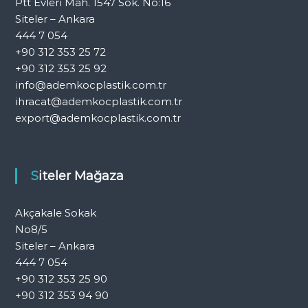
Ptt Evleri Mah. 1547 Sok. No:16
Siteler – Ankara
444 7 054
+90 312 353 25 72
+90 312 353 25 92
info@ademkocplastik.com.tr
ihracat@ademkocplastik.com.tr
export@ademkocplastik.com.tr
Siteler Mağaza
Akçakale Sokak
No8/5
Siteler – Ankara
444 7 054
+90 312 353 25 90
+90 312 353 94 90