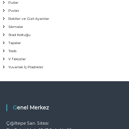
Pullar
Pvcler
Rotiller ve Gizli Ayarlılar
Sıkmalar
Stad Koltuğu
Tapalar
Tools
V Takozlar
Yuvarlak İç Plastikler
Genel Merkez
Çiğiltepe San. Sitesi