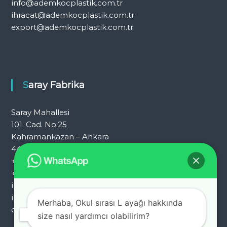
info@ademkocplastik.com.tr
ihracat@ademkocplastik.com.tr
export@ademkocplastik.com.tr
Saray Fabrika
Saray Mahallesi
101. Cad. No:25
Kahramankazan – Ankara
444 7 054
+90 312 353 25 72
+90 312 353 25 92
info@ademkocplastik.com.tr
ihracat@ademkocplastik.com.tr
Merhaba, Okul sırası L ayağı hakkında
export@ademkocplastik.com.tr
size nasıl yardımcı olabilirim?