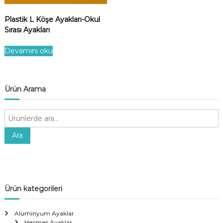
Plastik L Köşe Ayakları-Okul
Sırası Ayakları
Devamını oku
Ürün Arama
A
r
a
Ara
:
Ürün kategorileri
Alüminyum Ayaklar
Hermes Ayaklar