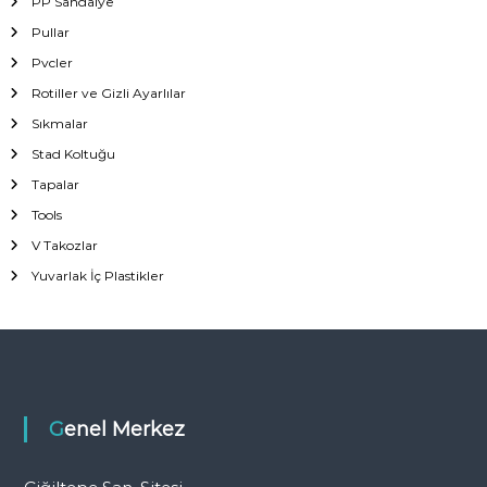
PP Sandalye
Pullar
Pvcler
Rotiller ve Gizli Ayarlılar
Sıkmalar
Stad Koltuğu
Tapalar
Tools
V Takozlar
Yuvarlak İç Plastikler
Genel Merkez