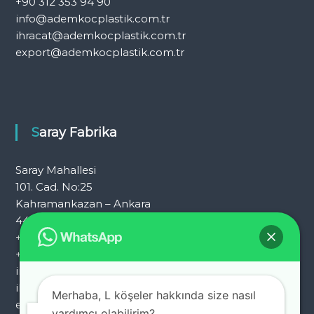
+90 312 353 94 90
info@ademkocplastik.com.tr
ihracat@ademkocplastik.com.tr
export@ademkocplastik.com.tr
Saray Fabrika
Saray Mahallesi
101. Cad. No:25
Kahramankazan – Ankara
444 7 054
+90 312 353 25 72
+90 312 353 25 92
info@ademkocplastik.com.tr
ihracat@ademkocplastik.com.tr
Merhaba, L köşeler hakkında size nasıl
export@ademkocplastik.com.tr
yardımcı olabilirim?