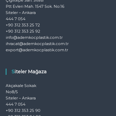
Çiğiltepe San. Sitesi
Ptt Evleri Mah. 1547 Sok. No:16
Siteler – Ankara
444 7 054
+90 312 353 25 72
+90 312 353 25 92
info@ademkocplastik.com.tr
ihracat@ademkocplastik.com.tr
export@ademkocplastik.com.tr
Siteler Mağaza
Akçakale Sokak
No8/5
Siteler – Ankara
444 7 054
+90 312 353 25 90