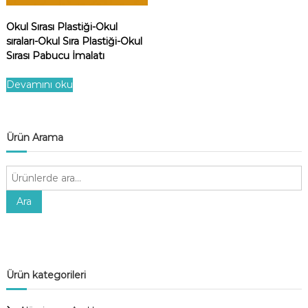
Okul Sırası Plastiği-Okul
sıraları-Okul Sıra Plastiği-Okul
Sırası Pabucu İmalatı
Devamını oku
Ürün Arama
A
r
a
Ara
:
Ürün kategorileri