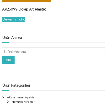
AK23079 Dolap Alt Plastik
Devamını oku
Ürün Arama
A
r
a
Ara
:
Ürün kategorileri
Alüminyum Ayaklar
Hermes Ayaklar