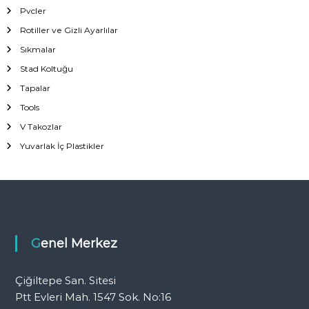
Pvcler
Rotiller ve Gizli Ayarlılar
Sıkmalar
Stad Koltuğu
Tapalar
Tools
V Takozlar
Yuvarlak İç Plastikler
Genel Merkez
Çiğiltepe San. Sitesi
Ptt Evleri Mah. 1547 Sok. No:16