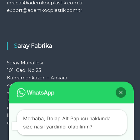
ihracat@ademkocplastik.com.tr
export@ademkocplastik.com.tr
Saray Fabrika
Saray Mahallesi
101. Cad. No:25
Kahramankazan – Ankara
444 7 054
+90 312 353 25 72
+90 312 353 25 92
info@ademkocplastik.com.tr
ihracat@ademkocplastik.com.tr
Merhaba, Dolap Alt Papucu hakkında
export@ademkocplastik.com.tr
size nasıl yardımcı olabilirim?