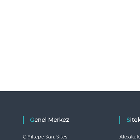
Genel Merkez
Sit
Çiğiltepe San. Sitesi
Akçakal