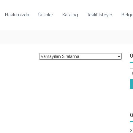
Hakkımızda
Ürünler
Katalog
Teklif İsteyin
Belge
Ü
A
r
a
:
Ü