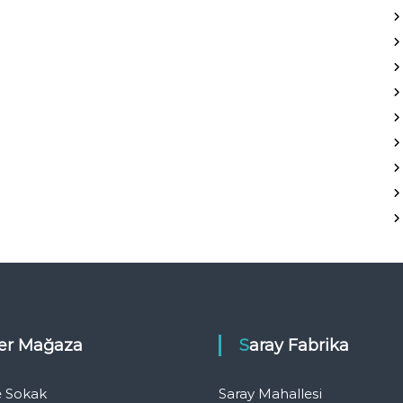
eler Mağaza
Saray Fabrika
e Sokak
Saray Mahallesi