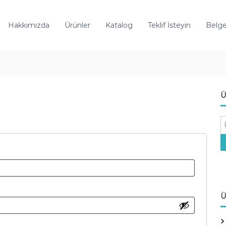
Hakkımızda
Ürünler
Katalog
Teklif İsteyin
Belge
Ü
A
r
a
:
Ü