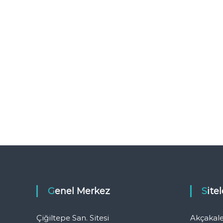
Genel Merkez
Sit
Çiğiltepe San. Sitesi
Akçakal